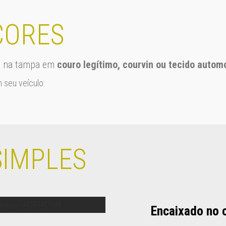
CORES
os na tampa em
couro legítimo, courvin ou tecido autom
 seu veículo:
IMPLES
Encaixado no c