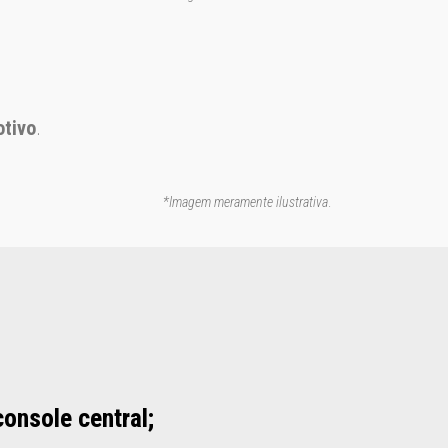
otivo
.
*Imagem meramente ilustrativa
.
onsole central;