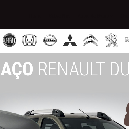
Home
Sobre Nós
Apoio de Braço
Ond
RAÇO
RENAULT D