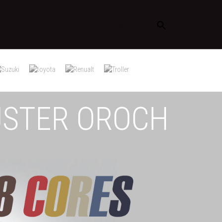
e comprar
Contato
(31) 3199-3840
USTER OROCH