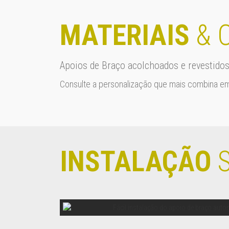
MATERIAIS
& 
Apoios de Braço acolchoados e revestid
Consulte a personalização que mais combina em
INSTALAÇÃO
S