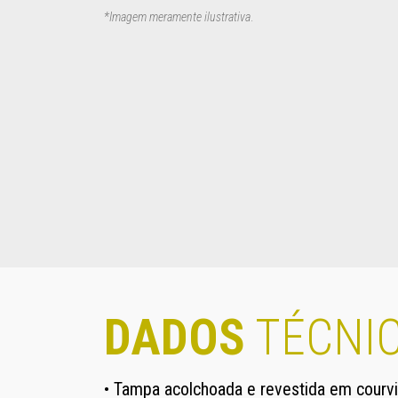
*Imagem meramente ilustrativa
.
DADOS
TÉCNI
• Tampa acolchoada e revestida em courvi