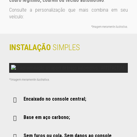
couro legítimo, courvin ou tecido automotivo
.
Consulte a personalização que mais combina em seu
veículo:
*Imagem meramente ilustrativa
.
INSTALAÇÃO
SIMPLES
*Imagem meramente ilustrativa
.
Encaixado no console central;
Base em aço carbono;
Sem furos ou cola. Sem danos ao console