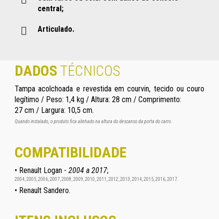
central;
Articulado.
DADOS
TÉCNICOS
Tampa acolchoada e revestida em courvin, tecido ou couro
legítimo / Peso: 1,4 kg / Altura: 28 cm / Comprimento:
27 cm / Largura: 10,5 cm.
Quando instalado, o produto fica alinhado na altura do descanso da porta do carro.
COMPATIBILIDADE
• Renault Logan -
2004 a 2017
;
2004, 2005, 2006, 2007, 2008, 2009, 2010, 2011, 2012, 2013, 2014, 2015, 2016, 2017.
• Renault Sandero.