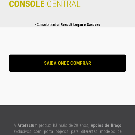
CONSOLE
CENTRAL
• Console central
Renault Logan e Sandero
SAIBA ONDE COMPRAR
A
Artefactum
produz, há mais de 20 anos,
Apoios de Braço
exclusivos com porta objetos para diferentes modelos de