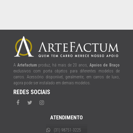
A
Artefactum
produz, há mais de 20 anos,
Apoios de Braço
exclusivos com porta objetos para diferentes modelos de
carros. Acessório disponível, geralmente, em carros de luxo,
agora pode ser instalado em demais modelos.
REDES SOCIAIS
ATENDIMENTO
(31) 98751-3225