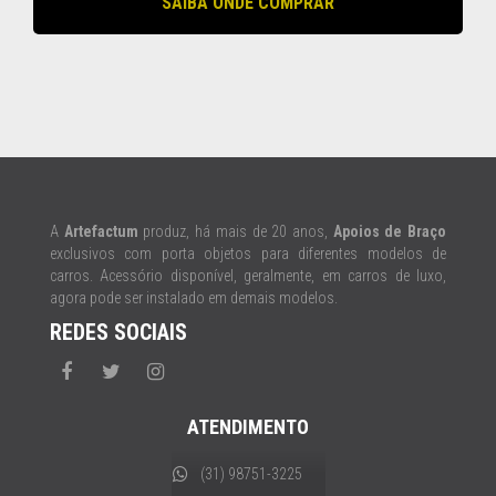
SAIBA ONDE COMPRAR
A
Artefactum
produz, há mais de 20 anos,
Apoios de Braço
exclusivos com porta objetos para diferentes modelos de
carros. Acessório disponível, geralmente, em carros de luxo,
agora pode ser instalado em demais modelos.
REDES SOCIAIS
ATENDIMENTO
(31) 98751-3225