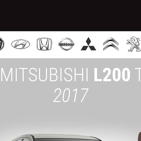
Home
Sobre Nós
Apoio de Braço
Ond
MITSUBISHI
L200
T
2017