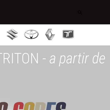
e comprar
Contato
(31) 3199-3840
RITON -
a partir de